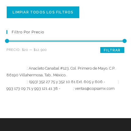
LIMPIAR TODOS LOS FILTROS
Filtro Por Precio
Precio
Precio
PRECIO:
$20
—
$12,900
FILTRAR
mínimo
máximo
[Dirección]
: Anacleto Canabal #123, Col. Primero de Mayo, C.P.
86190 Villahermosa, Tab., México.
[Teléfono]
: (993) 352 27 75 y 352 10 81 Ext. 605 y 606 -
[Móvil]
:
993 173 09 71 y 993 121 41 38 -
[Email]
: ventas@copsamx.com