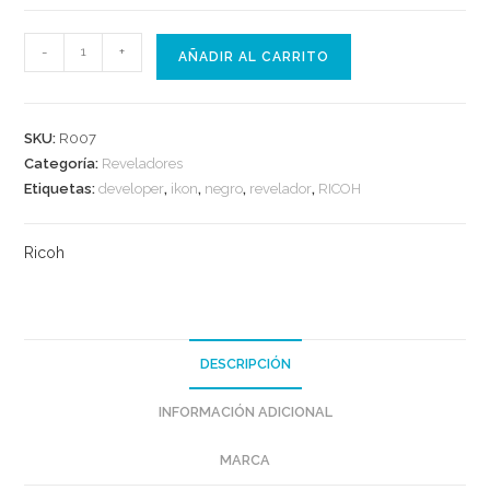
Revelador
-
+
AÑADIR AL CARRITO
Negro
Ricoh
IKON
SKU:
R007
(Compatible)
Categoría:
Reveladores
Mp
Etiquetas:
developer
,
ikon
,
negro
,
revelador
,
RICOH
171/201/301/1515
275Grs
Ricoh
cantidad
DESCRIPCIÓN
INFORMACIÓN ADICIONAL
MARCA