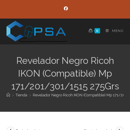
Ir
al
contenido
0
MENÚ
Revelador Negro Ricoh
IKON (Compatible) Mp
171/201/301/1515 275Grs
>
Tienda
>
Revelador Negro Ricoh IKON (Compatible) Mp 171/201/