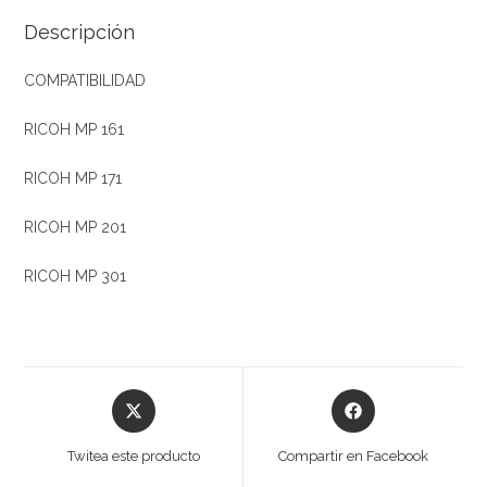
Descripción
COMPATIBILIDAD
RICOH MP 161
RICOH MP 171
RICOH MP 201
RICOH MP 301
Opens
Opens
in
in
a
a
Twitea este producto
Compartir en Facebook
new
new