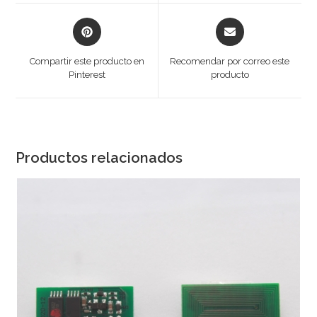
window
window
Opens
Opens
in
in
a
a
Compartir este producto en
Recomendar por correo este
new
new
Pinterest
producto
window
window
Productos relacionados