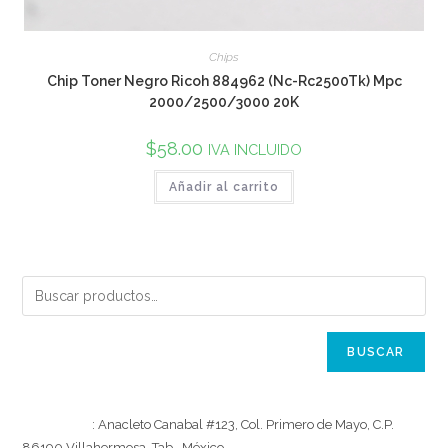
Chips
Chip Toner Negro Ricoh 884962 (Nc-Rc2500Tk) Mpc
2000/2500/3000 20K
$
58.00
IVA INCLUIDO
Añadir al carrito
BUSCAR
[Dirección]
: Anacleto Canabal #123, Col. Primero de Mayo, C.P.
86190 Villahermosa, Tab., México.