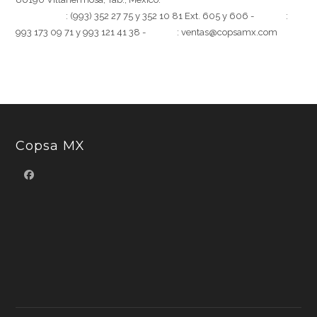
[Teléfono]
: (993) 352 27 75 y 352 10 81 Ext. 605 y 606 -
[Móvil]
:
993 173 09 71 y 993 121 41 38 -
[Email]
: ventas@copsamx.com
Copsa MX