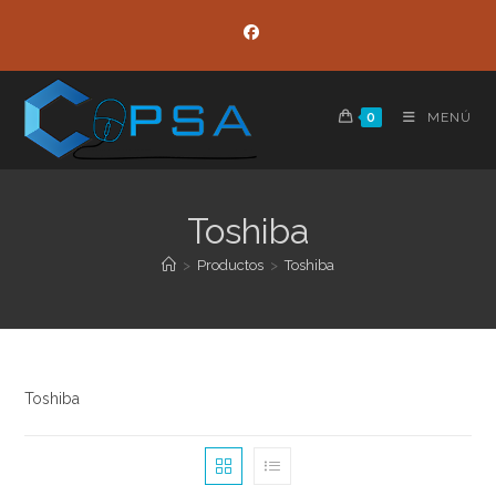
Ir
al
contenido
0
MENÚ
Toshiba
>
Productos
>
Toshiba
Toshiba