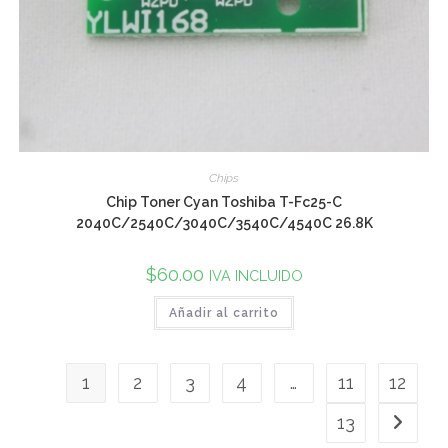
Chips
Chip Toner Cyan Toshiba T-Fc25-C
2040C/2540C/3040C/3540C/4540C 26.8K
$
60.00
IVA INCLUIDO
Añadir al carrito
1
2
3
4
…
11
12
13