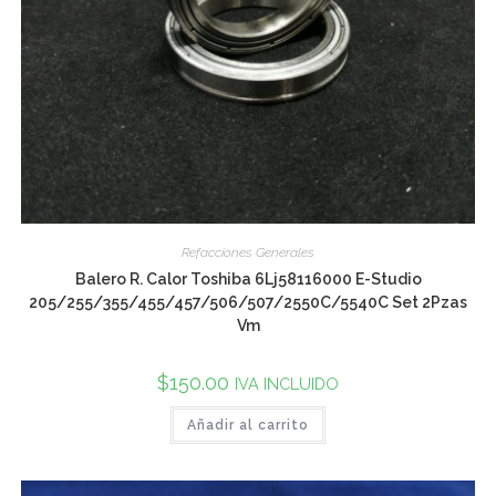
Refacciones Generales
Balero R. Calor Toshiba 6Lj58116000 E-Studio
205/255/355/455/457/506/507/2550C/5540C Set 2Pzas
Vm
$
150.00
IVA INCLUIDO
Añadir al carrito