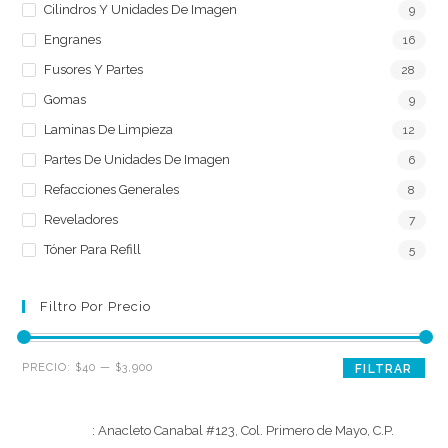
Cilindros Y Unidades De Imagen
9
Engranes
16
Fusores Y Partes
28
Gomas
9
Laminas De Limpieza
12
Partes De Unidades De Imagen
6
Refacciones Generales
8
Reveladores
7
Tóner Para Refill
5
Filtro Por Precio
Precio
Precio
PRECIO:
$40
—
$3,900
FILTRAR
mínimo
máximo
[Dirección]
: Anacleto Canabal #123, Col. Primero de Mayo, C.P.