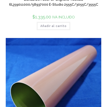
6Lj59011000/58937000 E-Studio 2555C/3055C/3555C
$
1,335.00
IVA INCLUIDO
Añadir al carrito