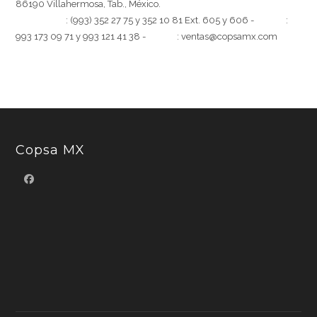
86190 Villahermosa, Tab., México.
[Teléfono]
: (993) 352 27 75 y 352 10 81 Ext. 605 y 606 -
[Móvil]
:
993 173 09 71 y 993 121 41 38 -
[Email]
: ventas@copsamx.com
Copsa MX