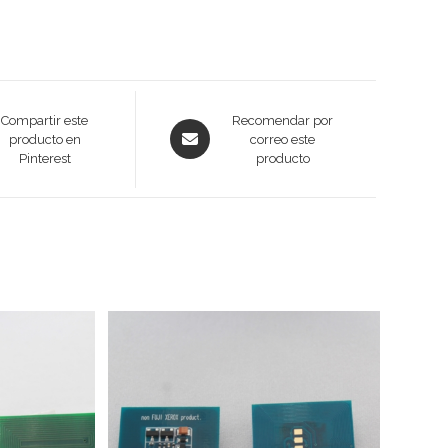
Opens
Compartir este
Recomendar por
producto en
correo este
in
Pinterest
producto
a
new
window