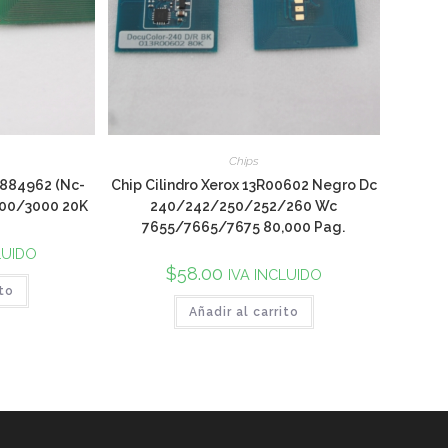
Chips
 884962 (Nc-
Chip Cilindro Xerox 13R00602 Negro Dc
00/3000 20K
240/242/250/252/260 Wc
7655/7665/7675 80,000 Pag.
LUIDO
$
58.00
IVA INCLUIDO
ito
Añadir al carrito