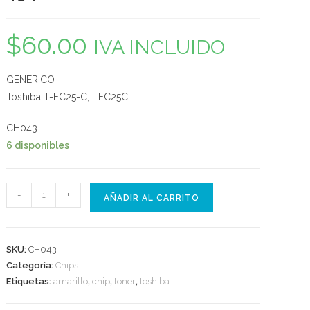
$
60.00
IVA INCLUIDO
GENERICO
Toshiba T-FC25-C, TFC25C
CH043
6 disponibles
Chip
-
+
AÑADIR AL CARRITO
Toner
Amarillo
Toshiba
SKU:
CH043
T-
Categoría:
Chips
Fc25-
Etiquetas:
amarillo
,
chip
,
toner
,
toshiba
Y