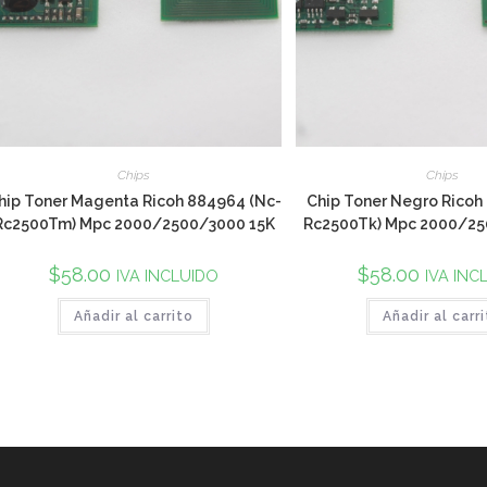
Chips
Chips
hip Toner Magenta Ricoh 884964 (Nc-
Chip Toner Negro Ricoh
Rc2500Tm) Mpc 2000/2500/3000 15K
Rc2500Tk) Mpc 2000/25
$
58.00
$
58.00
IVA INCLUIDO
IVA INC
Añadir al carrito
Añadir al carr