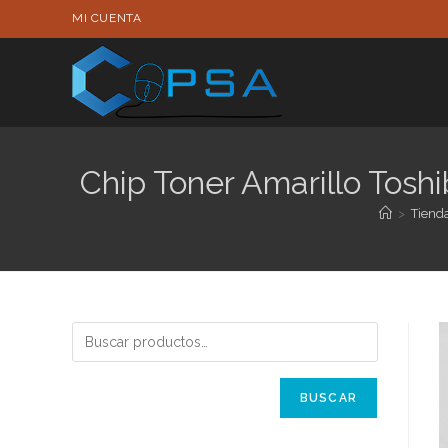
Ir
MI CUENTA
al
contenido
Chip Toner Amarillo To
>
Tiend
BUSCAR