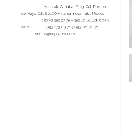
[Dirección]
: Anacleto Canabal #123, Col. Primero
de Mayo, C.P. 86190 Villahermosa, Tab., México.
[Teléfono]
: (993) 352 27 75 y 352 10 81 Ext. 605 y
606 -
[Móvil]
: 993 173 09 71 y 993 121 41 38 -
[Email]
: ventas@copsamx.com