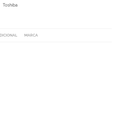
2040C/2540C/3040C/3540C/4540C
Toshiba
26.8K
cantidad
DICIONAL
MARCA